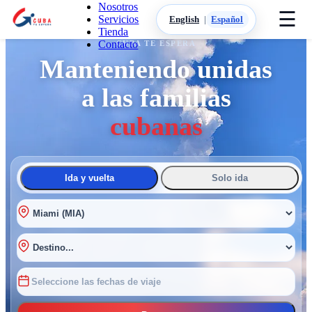
Nosotros
☰
Servicios
English
|
Español
Tienda
Contacto
CUBA TE ESPERA
Manteniendo unidas
a las familias
cubanas
Ida y vuelta
Solo ida