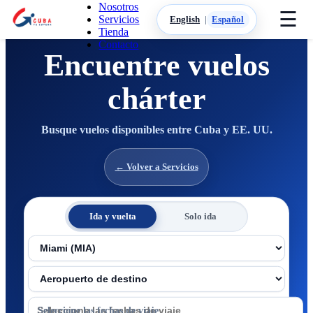
Nosotros
☰
Servicios
English
|
Español
Tienda
Contacto
Encuentre vuelos
chárter
Busque vuelos disponibles entre Cuba y EE. UU.
← Volver a Servicios
Ida y vuelta
Solo ida
Aeropuerto de salida
Aeropuerto de destino
Fechas de viaje