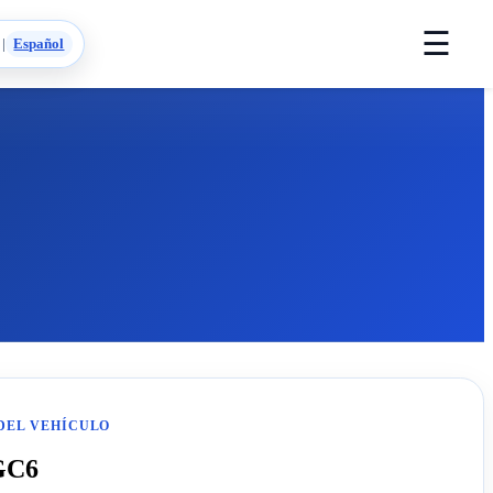
☰
|
Español
DEL VEHÍCULO
GC6