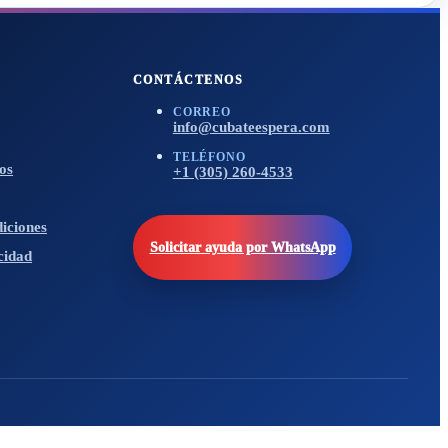
CONTÁCTENOS
CORREO
info@cubateespera.com
TELÉFONO
os
+1 (305) 260-4533
iciones
Solicitar ayuda por WhatsApp
cidad