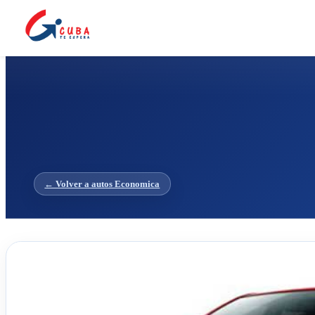
Inicio
/
Autos
/
Economica
/
Geely GC6
← Volver a autos Economica