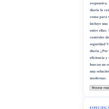
responsiva.
diario lo co
como para v
incluye una 
entre ellas:
controles de
seguridad V
diaria ¿Por
eficiencia y
buscan un s
una solució
modernas.
Mostrar má
ESPECIFIC